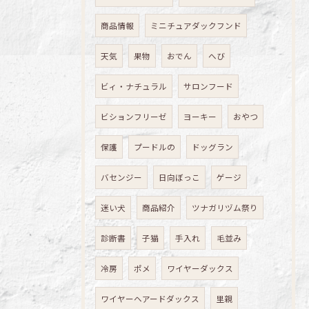
商品情報
ミニチュアダックフンド
天気
果物
おでん
へび
ビィ・ナチュラル
サロンフード
ビションフリーゼ
ヨーキー
おやつ
保護
プードルの
ドッグラン
バセンジー
日向ぼっこ
ゲージ
迷い犬
商品紹介
ツナガリヅム祭り
診断書
子猫
手入れ
毛並み
冷房
ポメ
ワイヤーダックス
ワイヤーヘアードダックス
里親