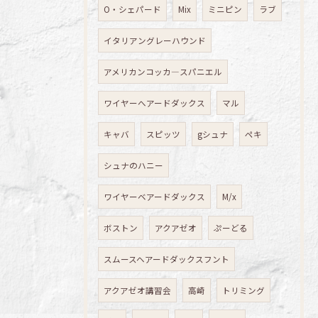
O・シェパード
Mix
ミニピン
ラブ
イタリアングレーハウンド
アメリカンコッカ―スパニエル
ワイヤーへアードダックス
マル
キャバ
スピッツ
gシュナ
ペキ
シュナのハニー
ワイヤーベアードダックス
M/x
ボストン
アクアゼオ
ぷーどる
スムースヘアードダックスフント
アクアゼオ講習会
高崎
トリミング