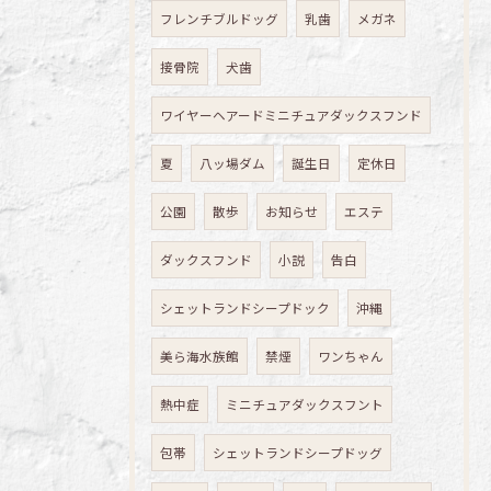
フレンチブルドッグ
乳歯
メガネ
接骨院
犬歯
ワイヤーヘアードミニチュアダックスフンド
夏
八ッ場ダム
誕生日
定休日
公園
散歩
お知らせ
エステ
ダックスフンド
小説
告白
シェットランドシープドック
沖縄
美ら海水族館
禁煙
ワンちゃん
熱中症
ミニチュアダックスフント
包帯
シェットランドシープドッグ