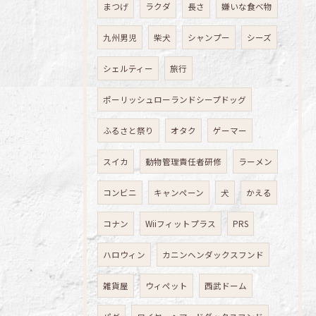
まつげ
ラクダ
長さ
嫌いな食べ物
九州男児
柴犬
シャンプー
シーズ
シェルティー
旅行
ポーリッシュローランドシープドッグ
ふるさと祭り
オタク
ゲーマー
スイカ
動物管理責任者研修
ラーメン
コンビニ
キャンペーン
犬
かえる
コナン
Wiiフィットプラス
PRS
ハロウィン
カニンヘンダックスフンド
雑貨屋
ウィペット
西武ドーム