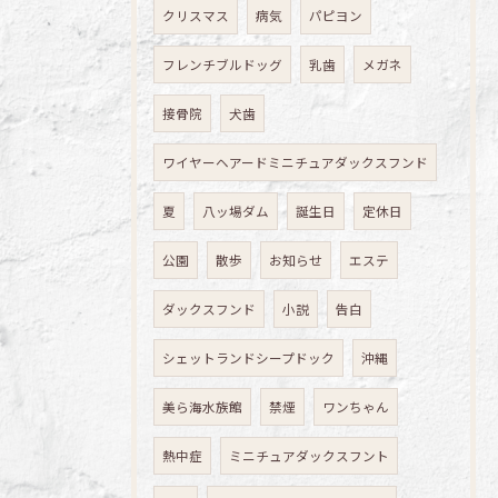
クリスマス
病気
パピヨン
フレンチブルドッグ
乳歯
メガネ
接骨院
犬歯
ワイヤーヘアードミニチュアダックスフンド
夏
八ッ場ダム
誕生日
定休日
公園
散歩
お知らせ
エステ
ダックスフンド
小説
告白
シェットランドシープドック
沖縄
美ら海水族館
禁煙
ワンちゃん
熱中症
ミニチュアダックスフント