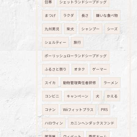
包帯
シェットランドシープドッグ
まつげ
ラクダ
長さ
嫌いな食べ物
九州男児
柴犬
シャンプー
シーズ
シェルティー
旅行
ポーリッシュローランドシープドッグ
ふるさと祭り
オタク
ゲーマー
スイカ
動物管理責任者研修
ラーメン
コンビニ
キャンペーン
犬
かえる
コナン
Wiiフィットプラス
PRS
ハロウィン
カニンヘンダックスフンド
雑貨屋
ウィペット
西武ドーム