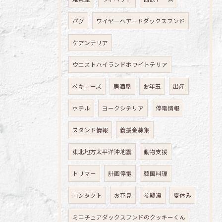
パグ
ワイヤーヘアードダックスフンド
ケアンテリア
ウエストハイランドホワイトテリア
ペキニーズ
居酒屋
お年玉
出産
ホテル
ヨークシテリア
停電情報
スタンド情報
義援金募集
東北地方太平洋沖地震
動物支援
トリマー
計画停電
韓国料理
コンタクト
お花見
参鶏湯
夏休み
ミニチュアダックスフンドのクッキーくん