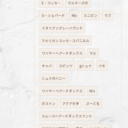
E・コッカ―
マルチーズの
O・シェパード
Mix
ミニピン
ラブ
イタリアングレーハウンド
アメリカンコッカ―スパニエル
ワイヤーへアードダックス
マル
キャバ
スピッツ
gシュナ
ペキ
シュナのハニー
ワイヤーベアードダックス
M/x
ボストン
アクアゼオ
ぷーどる
スムースヘアードダックスフント