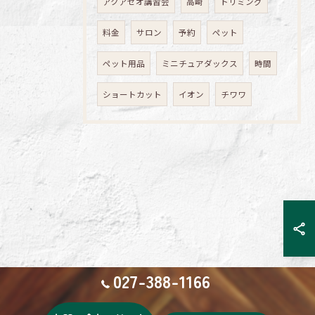
アクアゼオ講習会
高崎
トリミング
料金
サロン
予約
ペット
ペット用品
ミニチュアダックス
時間
ショートカット
イオン
チワワ
027-388-1166