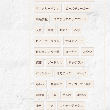
サニタリーパンツ
ビーズチョーカー
商品情報
ミニチュアダックフンド
天気
果物
おでん
へび
ビィ・ナチュラル
サロンフード
ビションフリーゼ
ヨーキー
おやつ
保護
プードルの
ドッグラン
バセンジー
日向ぼっこ
ゲージ
迷い犬
商品紹介
ツナガリヅム祭り
診断書
子猫
手入れ
毛並み
冷房
ポメ
ワイヤーダックス