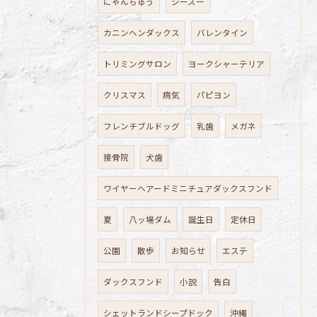
にゃんちゅう
シーズー
カニンヘンダックス
バレンタイン
トリミングサロン
ヨークシャーテリア
クリスマス
病気
パピヨン
フレンチブルドッグ
乳歯
メガネ
接骨院
犬歯
ワイヤーヘアードミニチュアダックスフンド
夏
八ッ場ダム
誕生日
定休日
公園
散歩
お知らせ
エステ
ダックスフンド
小説
告白
シェットランドシープドック
沖縄