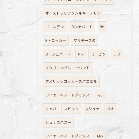
オーストラリアンシルキーテリア
ゴールデン
Oシェパード
柴
E・コッカ―
マルチーズの
O・シェパード
Mix
ミニピン
ラブ
イタリアングレーハウンド
アメリカンコッカ―スパニエル
ワイヤーへアードダックス
マル
キャバ
スピッツ
gシュナ
ペキ
シュナのハニー
ワイヤーベアードダックス
M/x