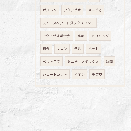
ボストン
アクアゼオ
ぷーどる
スムースヘアードダックスフント
アクアゼオ講習会
高崎
トリミング
料金
サロン
予約
ペット
ペット用品
ミニチュアダックス
時間
ショートカット
イオン
チワワ