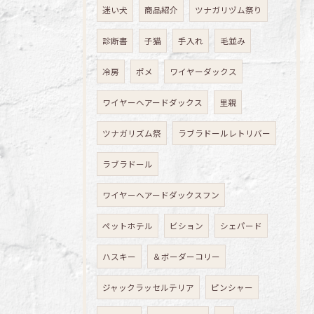
迷い犬
商品紹介
ツナガリヅム祭り
診断書
子猫
手入れ
毛並み
冷房
ポメ
ワイヤーダックス
ワイヤーヘアードダックス
里親
ツナガリズム祭
ラブラドールレトリバー
ラブラドール
ワイヤーヘアードダックスフン
ペットホテル
ビション
シェパード
ハスキー
＆ボーダーコリー
ジャックラッセルテリア
ピンシャー