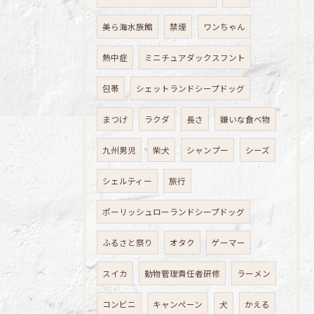
美ら海水族館
禁煙
ワンちゃん
熱中症
ミニチュアダックスフント
包帯
シェットランドシープドッグ
まつげ
ラクダ
長さ
嫌いな食べ物
九州男児
柴犬
シャンプー
シーズ
シェルティー
旅行
ポーリッシュローランドシープドッグ
ふるさと祭り
オタク
ゲーマー
スイカ
動物管理責任者研修
ラーメン
コンビニ
キャンペーン
犬
かえる