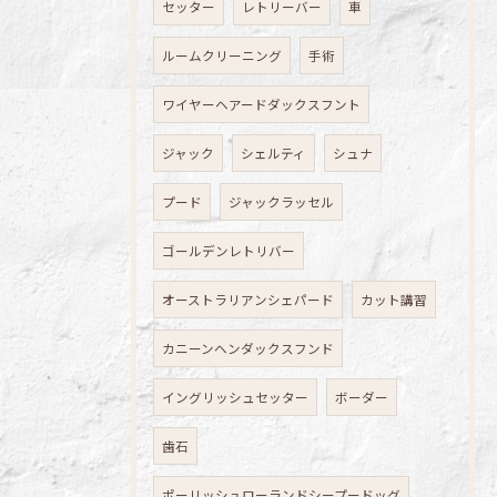
セッター
レトリーバー
車
ルームクリーニング
手術
ワイヤーヘアードダックスフント
ジャック
シェルティ
シュナ
プード
ジャックラッセル
ゴールデンレトリバー
オーストラリアンシェパード
カット講習
カニーンヘンダックスフンド
イングリッシュセッター
ボーダー
歯石
ポーリッシュローランドシープードッグ