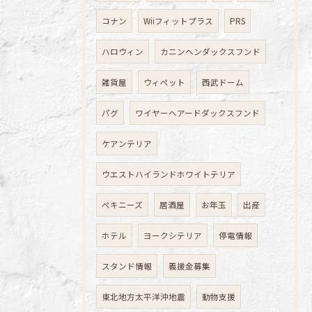
コナン
Wiiフィットプラス
PRS
ハロウィン
カニンヘンダックスフンド
雑貨屋
ウィペット
西武ドーム
パグ
ワイヤーヘアードダックスフンド
ケアンテリア
ウエストハイランドホワイトテリア
ペキニーズ
居酒屋
お年玉
出産
ホテル
ヨークシテリア
停電情報
スタンド情報
義援金募集
東北地方太平洋沖地震
動物支援