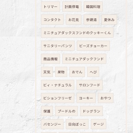
トリマー
計画停電
韓国料理
コンタクト
お花見
参鶏湯
夏休み
ミニチュアダックスフンドのクッキーくん
サニタリーパンツ
ビーズチョーカー
商品情報
ミニチュアダックフンド
天気
果物
おでん
へび
ビィ・ナチュラル
サロンフード
ビションフリーゼ
ヨーキー
おやつ
保護
プードルの
ドッグラン
バセンジー
日向ぼっこ
ゲージ