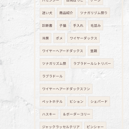
迷い犬
商品紹介
ツナガリヅム祭り
診断書
子猫
手入れ
毛並み
冷房
ポメ
ワイヤーダックス
ワイヤーヘアードダックス
里親
ツナガリズム祭
ラブラドールレトリバー
ラブラドール
ワイヤーヘアードダックスフン
ペットホテル
ビション
シェパード
ハスキー
＆ボーダーコリー
ジャックラッセルテリア
ピンシャー