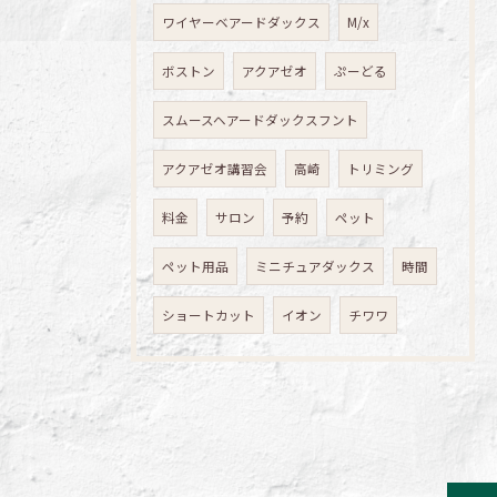
ワイヤーベアードダックス
M/x
ボストン
アクアゼオ
ぷーどる
スムースヘアードダックスフント
アクアゼオ講習会
高崎
トリミング
料金
サロン
予約
ペット
ペット用品
ミニチュアダックス
時間
ショートカット
イオン
チワワ