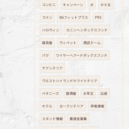
コンビニ
キャンペーン
犬
かえる
コナン
Wiiフィットプラス
PRS
ハロウィン
カニンヘンダックスフンド
雑貨屋
ウィペット
西武ドーム
パグ
ワイヤーヘアードダックスフンド
ケアンテリア
ウエストハイランドホワイトテリア
ペキニーズ
居酒屋
お年玉
出産
ホテル
ヨークシテリア
停電情報
スタンド情報
義援金募集