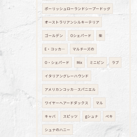
ポーリッシュローランドシープードッグ
オーストラリアンシルキーテリア
ゴールデン
Oシェパード
柴
E・コッカ―
マルチーズの
O・シェパード
Mix
ミニピン
ラブ
イタリアングレーハウンド
アメリカンコッカ―スパニエル
ワイヤーへアードダックス
マル
キャバ
スピッツ
gシュナ
ペキ
シュナのハニー