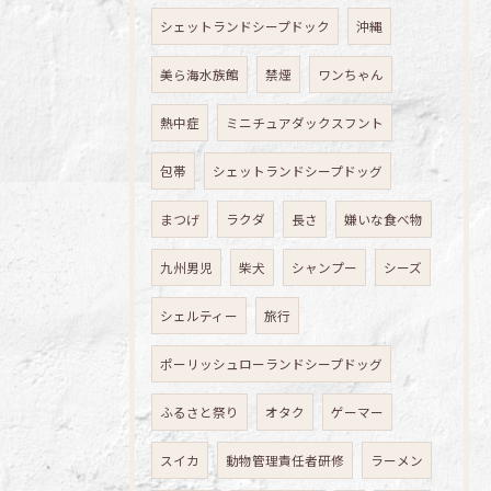
シェットランドシープドック
沖縄
美ら海水族館
禁煙
ワンちゃん
熱中症
ミニチュアダックスフント
包帯
シェットランドシープドッグ
まつげ
ラクダ
長さ
嫌いな食べ物
九州男児
柴犬
シャンプー
シーズ
シェルティー
旅行
ポーリッシュローランドシープドッグ
ふるさと祭り
オタク
ゲーマー
スイカ
動物管理責任者研修
ラーメン