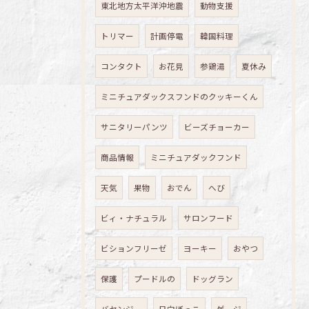
東北地方太平洋沖地震
動物支援
トリマー
計画停電
韓国料理
コンタクト
お花見
参鶏湯
夏休み
ミニチュアダックスフンドのクッキーくん
サニタリーパンツ
ビーズチョーカー
商品情報
ミニチュアダックフンド
天気
果物
おでん
へび
ビィ・ナチュラル
サロンフード
ビションフリーゼ
ヨーキー
おやつ
保護
プードルの
ドッグラン
バセンジー
日向ぼっこ
ゲージ