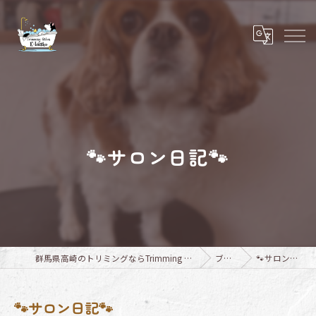
🐾サロン日記🐾
群馬県高崎のトリミングならTrimming Salon E-basho
ブログ
🐾サロン日記🐾
🐾サロン日記🐾