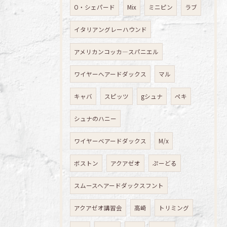
O・シェパード
Mix
ミニピン
ラブ
イタリアングレーハウンド
アメリカンコッカ―スパニエル
ワイヤーへアードダックス
マル
キャバ
スピッツ
gシュナ
ペキ
シュナのハニー
ワイヤーベアードダックス
M/x
ボストン
アクアゼオ
ぷーどる
スムースヘアードダックスフント
アクアゼオ講習会
高崎
トリミング