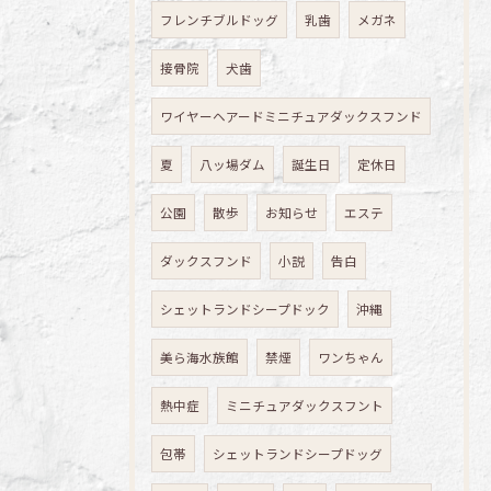
フレンチブルドッグ
乳歯
メガネ
接骨院
犬歯
ワイヤーヘアードミニチュアダックスフンド
夏
八ッ場ダム
誕生日
定休日
公園
散歩
お知らせ
エステ
ダックスフンド
小説
告白
シェットランドシープドック
沖縄
美ら海水族館
禁煙
ワンちゃん
熱中症
ミニチュアダックスフント
包帯
シェットランドシープドッグ