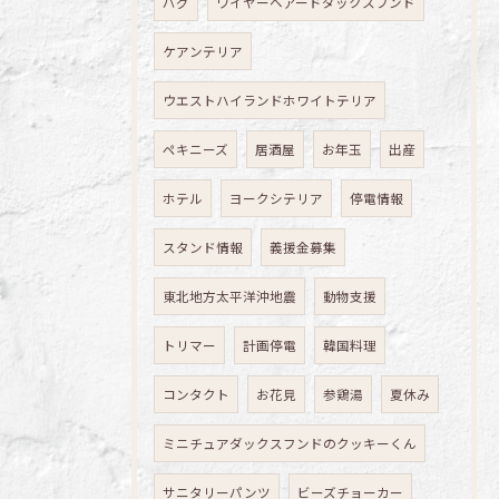
パグ
ワイヤーヘアードダックスフンド
ケアンテリア
ウエストハイランドホワイトテリア
ペキニーズ
居酒屋
お年玉
出産
ホテル
ヨークシテリア
停電情報
スタンド情報
義援金募集
東北地方太平洋沖地震
動物支援
トリマー
計画停電
韓国料理
コンタクト
お花見
参鶏湯
夏休み
ミニチュアダックスフンドのクッキーくん
サニタリーパンツ
ビーズチョーカー