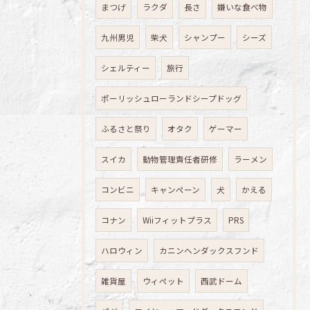
まつげ
ラクダ
長さ
嫌いな食べ物
九州男児
柴犬
シャンプー
シーズ
シェルティー
旅行
ポーリッシュローランドシープドッグ
ふるさと祭り
オタク
ゲーマー
スイカ
動物管理責任者研修
ラーメン
コンビニ
キャンペーン
犬
かえる
コナン
Wiiフィットプラス
PRS
ハロウィン
カニンヘンダックスフンド
雑貨屋
ウィペット
西武ドーム