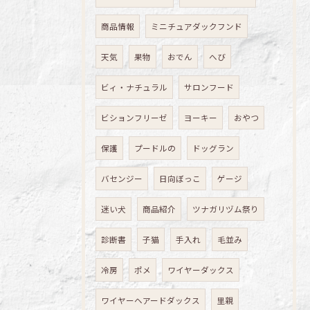
商品情報
ミニチュアダックフンド
天気
果物
おでん
へび
ビィ・ナチュラル
サロンフード
ビションフリーゼ
ヨーキー
おやつ
保護
プードルの
ドッグラン
バセンジー
日向ぼっこ
ゲージ
迷い犬
商品紹介
ツナガリヅム祭り
診断書
子猫
手入れ
毛並み
冷房
ポメ
ワイヤーダックス
ワイヤーヘアードダックス
里親