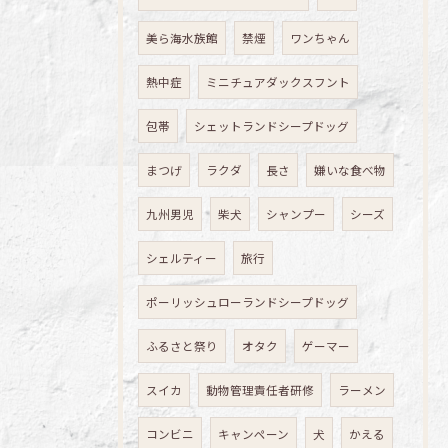
美ら海水族館
禁煙
ワンちゃん
熱中症
ミニチュアダックスフント
包帯
シェットランドシープドッグ
まつげ
ラクダ
長さ
嫌いな食べ物
九州男児
柴犬
シャンプー
シーズ
シェルティー
旅行
ポーリッシュローランドシープドッグ
ふるさと祭り
オタク
ゲーマー
スイカ
動物管理責任者研修
ラーメン
コンビニ
キャンペーン
犬
かえる