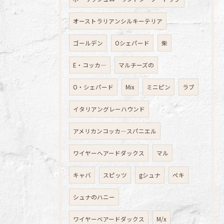
オーストラリアンシルキーテリア
ゴールデン
Oシェパード
柴
E・コッカ―
マルチーズの
O・シェパード
Mix
ミニピン
ラブ
イタリアングレーハウンド
アメリカンコッカ―スパニエル
ワイヤーへアードダックス
マル
キャバ
スピッツ
gシュナ
ペキ
シュナのハニー
ワイヤーベアードダックス
M/x