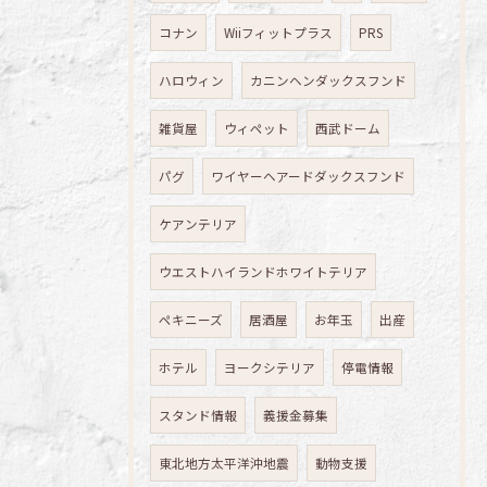
コナン
Wiiフィットプラス
PRS
ハロウィン
カニンヘンダックスフンド
雑貨屋
ウィペット
西武ドーム
パグ
ワイヤーヘアードダックスフンド
ケアンテリア
ウエストハイランドホワイトテリア
ペキニーズ
居酒屋
お年玉
出産
ホテル
ヨークシテリア
停電情報
スタンド情報
義援金募集
東北地方太平洋沖地震
動物支援