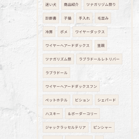
迷い犬
商品紹介
ツナガリヅム祭り
診断書
子猫
手入れ
毛並み
冷房
ポメ
ワイヤーダックス
ワイヤーヘアードダックス
里親
ツナガリズム祭
ラブラドールレトリバー
ラブラドール
ワイヤーヘアードダックスフン
ペットホテル
ビション
シェパード
ハスキー
＆ボーダーコリー
ジャックラッセルテリア
ピンシャー