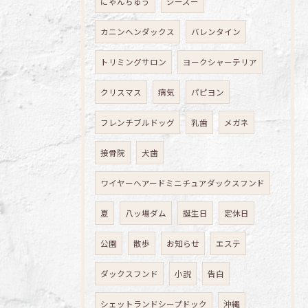
にゃんちゅう
シーズー
カニンヘンダックス
バレンタイン
トリミングサロン
ヨークシャーテリア
クリスマス
病気
パピヨン
フレンチブルドッグ
乳歯
メガネ
接骨院
犬歯
ワイヤーヘアードミニチュアダックスフンド
夏
八ッ場ダム
誕生日
定休日
公園
散歩
お知らせ
エステ
ダックスフンド
小説
告白
シェットランドシープドック
沖縄