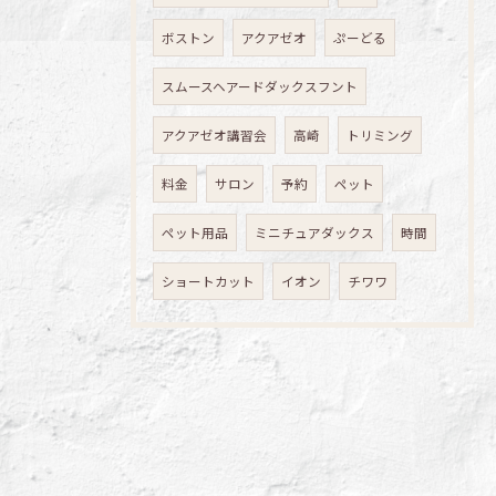
ボストン
アクアゼオ
ぷーどる
スムースヘアードダックスフント
アクアゼオ講習会
高崎
トリミング
料金
サロン
予約
ペット
ペット用品
ミニチュアダックス
時間
ショートカット
イオン
チワワ