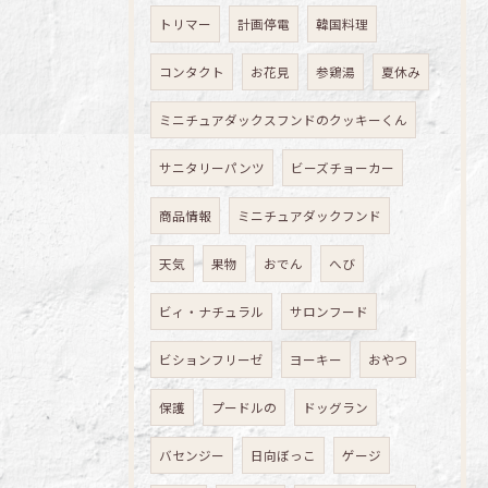
トリマー
計画停電
韓国料理
コンタクト
お花見
参鶏湯
夏休み
ミニチュアダックスフンドのクッキーくん
サニタリーパンツ
ビーズチョーカー
商品情報
ミニチュアダックフンド
天気
果物
おでん
へび
ビィ・ナチュラル
サロンフード
ビションフリーゼ
ヨーキー
おやつ
保護
プードルの
ドッグラン
バセンジー
日向ぼっこ
ゲージ