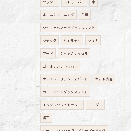
セッター
レトリーバー
車
ルームクリーニング
手術
ワイヤーヘアードダックスフント
ジャック
シェルティ
シュナ
プード
ジャックラッセル
ゴールデンレトリバー
オーストラリアンシェパード
カット講習
カニーンヘンダックスフンド
イングリッシュセッター
ボーダー
歯石
ポーリッシュローランドシープードッグ