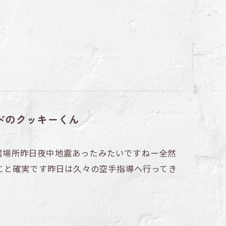
ドのクッキーくん
～居場所昨日夜中地震あったみたいですねー全然
こと確実です昨日は久々の空手指導へ行ってき