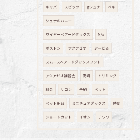
キャバ
スピッツ
gシュナ
ペキ
シュナのハニー
ワイヤーベアードダックス
M/x
ボストン
アクアゼオ
ぷーどる
スムースヘアードダックスフント
アクアゼオ講習会
高崎
トリミング
料金
サロン
予約
ペット
ペット用品
ミニチュアダックス
時間
ショートカット
イオン
チワワ