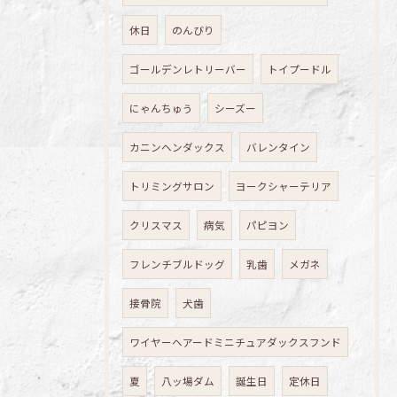
休日
のんびり
ゴールデンレトリーバー
トイプードル
にゃんちゅう
シーズー
カニンヘンダックス
バレンタイン
トリミングサロン
ヨークシャーテリア
クリスマス
病気
パピヨン
フレンチブルドッグ
乳歯
メガネ
接骨院
犬歯
ワイヤーヘアードミニチュアダックスフンド
夏
八ッ場ダム
誕生日
定休日