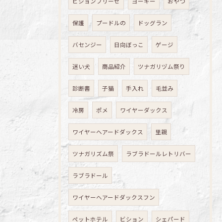
ビションフリーゼ
ヨーキー
おやつ
保護
プードルの
ドッグラン
バセンジー
日向ぼっこ
ゲージ
迷い犬
商品紹介
ツナガリヅム祭り
診断書
子猫
手入れ
毛並み
冷房
ポメ
ワイヤーダックス
ワイヤーヘアードダックス
里親
ツナガリズム祭
ラブラドールレトリバー
ラブラドール
ワイヤーヘアードダックスフン
ペットホテル
ビション
シェパード