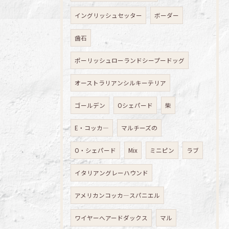
イングリッシュセッター
ボーダー
歯石
ポーリッシュローランドシープードッグ
オーストラリアンシルキーテリア
ゴールデン
Oシェパード
柴
E・コッカ―
マルチーズの
O・シェパード
Mix
ミニピン
ラブ
イタリアングレーハウンド
アメリカンコッカ―スパニエル
ワイヤーへアードダックス
マル