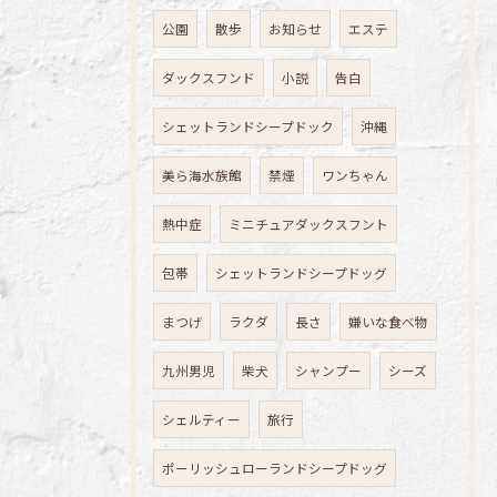
公園
散歩
お知らせ
エステ
ダックスフンド
小説
告白
シェットランドシープドック
沖縄
美ら海水族館
禁煙
ワンちゃん
熱中症
ミニチュアダックスフント
包帯
シェットランドシープドッグ
まつげ
ラクダ
長さ
嫌いな食べ物
九州男児
柴犬
シャンプー
シーズ
シェルティー
旅行
ポーリッシュローランドシープドッグ