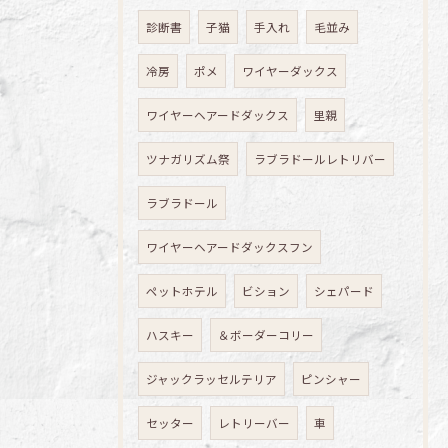
診断書
子猫
手入れ
毛並み
冷房
ポメ
ワイヤーダックス
ワイヤーヘアードダックス
里親
ツナガリズム祭
ラブラドールレトリバー
ラブラドール
ワイヤーヘアードダックスフン
ペットホテル
ビション
シェパード
ハスキー
＆ボーダーコリー
ジャックラッセルテリア
ピンシャー
セッター
レトリーバー
車