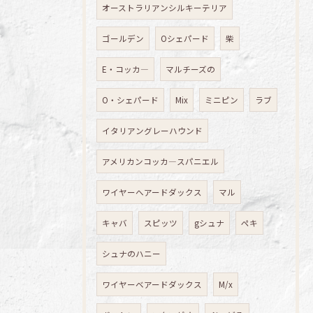
オーストラリアンシルキーテリア
ゴールデン
Oシェパード
柴
E・コッカ―
マルチーズの
O・シェパード
Mix
ミニピン
ラブ
イタリアングレーハウンド
アメリカンコッカ―スパニエル
ワイヤーへアードダックス
マル
キャバ
スピッツ
gシュナ
ペキ
シュナのハニー
ワイヤーベアードダックス
M/x