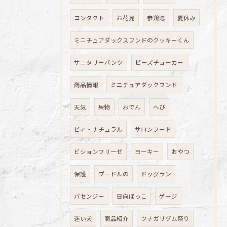
コンタクト
お花見
参鶏湯
夏休み
ミニチュアダックスフンドのクッキーくん
サニタリーパンツ
ビーズチョーカー
商品情報
ミニチュアダックフンド
天気
果物
おでん
へび
ビィ・ナチュラル
サロンフード
ビションフリーゼ
ヨーキー
おやつ
保護
プードルの
ドッグラン
バセンジー
日向ぼっこ
ゲージ
迷い犬
商品紹介
ツナガリヅム祭り