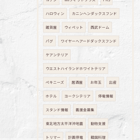
ハロウィン
カニンヘンダックスフンド
雑貨屋
ウィペット
西武ドーム
パグ
ワイヤーヘアードダックスフンド
ケアンテリア
ウエストハイランドホワイトテリア
ペキニーズ
居酒屋
お年玉
出産
ホテル
ヨークシテリア
停電情報
スタンド情報
義援金募集
東北地方太平洋沖地震
動物支援
トリマー
計画停電
韓国料理