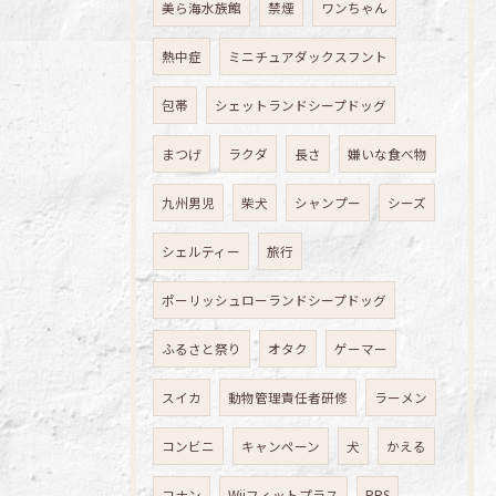
美ら海水族館
禁煙
ワンちゃん
熱中症
ミニチュアダックスフント
包帯
シェットランドシープドッグ
まつげ
ラクダ
長さ
嫌いな食べ物
九州男児
柴犬
シャンプー
シーズ
シェルティー
旅行
ポーリッシュローランドシープドッグ
ふるさと祭り
オタク
ゲーマー
スイカ
動物管理責任者研修
ラーメン
コンビニ
キャンペーン
犬
かえる
コナン
Wiiフィットプラス
PRS