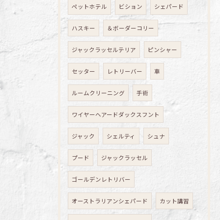
ペットホテル
ビション
シェパード
ハスキー
＆ボーダーコリー
ジャックラッセルテリア
ピンシャー
セッター
レトリーバー
車
ルームクリーニング
手術
ワイヤーヘアードダックスフント
ジャック
シェルティ
シュナ
プード
ジャックラッセル
ゴールデンレトリバー
オーストラリアンシェパード
カット講習