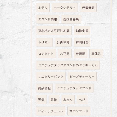
ホテル
ヨークシテリア
停電情報
スタンド情報
義援金募集
東北地方太平洋沖地震
動物支援
トリマー
計画停電
韓国料理
コンタクト
お花見
参鶏湯
夏休み
ミニチュアダックスフンドのクッキーくん
サニタリーパンツ
ビーズチョーカー
商品情報
ミニチュアダックフンド
天気
果物
おでん
へび
ビィ・ナチュラル
サロンフード