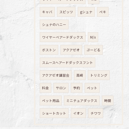
キャバ
スピッツ
gシュナ
ペキ
シュナのハニー
ワイヤーベアードダックス
M/x
ボストン
アクアゼオ
ぷーどる
スムースヘアードダックスフント
アクアゼオ講習会
高崎
トリミング
料金
サロン
予約
ペット
ペット用品
ミニチュアダックス
時間
ショートカット
イオン
チワワ