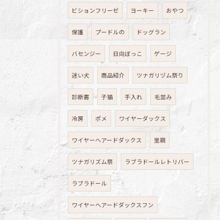
ビションフリーゼ
ヨーキー
おやつ
保護
プードルの
ドッグラン
バセンジー
日向ぼっこ
ゲージ
迷い犬
商品紹介
ツナガリヅム祭り
診断書
子猫
手入れ
毛並み
冷房
ポメ
ワイヤーダックス
ワイヤーヘアードダックス
里親
ツナガリズム祭
ラブラドールレトリバー
ラブラドール
ワイヤーヘアードダックスフン