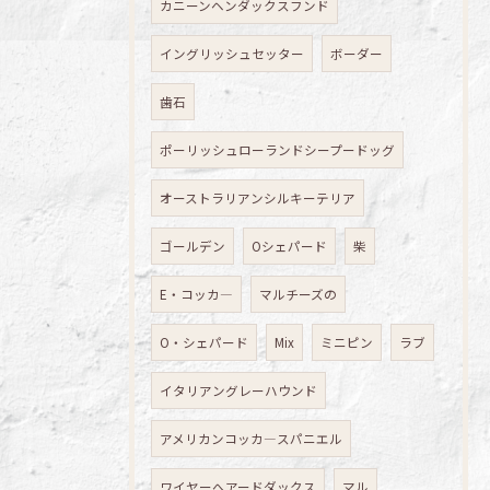
カニーンヘンダックスフンド
イングリッシュセッター
ボーダー
歯石
ポーリッシュローランドシープードッグ
オーストラリアンシルキーテリア
ゴールデン
Oシェパード
柴
E・コッカ―
マルチーズの
O・シェパード
Mix
ミニピン
ラブ
イタリアングレーハウンド
アメリカンコッカ―スパニエル
ワイヤーへアードダックス
マル