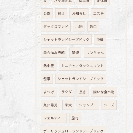
夏
八ッ場ダム
誕生日
定休日
公園
散歩
お知らせ
エステ
ダックスフンド
小説
告白
シェットランドシープドック
沖縄
美ら海水族館
禁煙
ワンちゃん
熱中症
ミニチュアダックスフント
包帯
シェットランドシープドッグ
まつげ
ラクダ
長さ
嫌いな食べ物
九州男児
柴犬
シャンプー
シーズ
シェルティー
旅行
ポーリッシュローランドシープドッグ