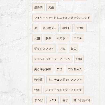
接骨院
犬歯
ワイヤーヘアードミニチュアダックスフンド
夏
八ッ場ダム
誕生日
定休日
公園
散歩
お知らせ
エステ
ダックスフンド
小説
告白
シェットランドシープドック
沖縄
美ら海水族館
禁煙
ワンちゃん
熱中症
ミニチュアダックスフント
包帯
シェットランドシープドッグ
まつげ
ラクダ
長さ
嫌いな食べ物