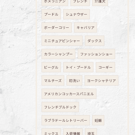
ポメラニアン
フレンチ
介護犬
プードル
シュナウザー
ボーダーコリー
キャバリア
ミニチュアピンシャー
ダックス
カラーシャンプー
ファッションショー
ビーグル
トイ・プードル
コーギー
マルチーズ
初洗い
ヨークシャテリア
アメリカンコッカースパニエル
フレンチブルドック
ラブラドールレトリーバー
妊娠
ミックス
入荷情報
埼玉