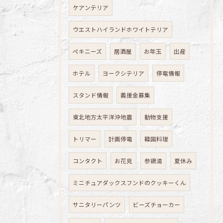
ケアンテリア
ウエストハイランドホワイトテリア
ペキニーズ
居酒屋
お年玉
出産
ホテル
ヨークシテリア
停電情報
スタンド情報
義援金募集
東北地方太平洋沖地震
動物支援
トリマー
計画停電
韓国料理
コンタクト
お花見
参鶏湯
夏休み
ミニチュアダックスフンドのクッキーくん
サニタリーパンツ
ビーズチョーカー