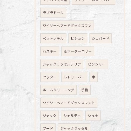
ラブラドール
ワイヤーヘアードダックスフン
ペットホテル
ビション
シェパード
ハスキー
＆ボーダーコリー
ジャックラッセルテリア
ピンシャー
セッター
レトリーバー
車
ルームクリーニング
手術
ワイヤーヘアードダックスフント
ジャック
シェルティ
シュナ
プード
ジャックラッセル