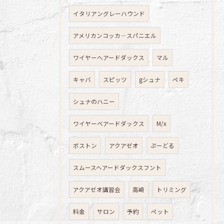
イタリアングレーハウンド
アメリカンコッカ―スパニエル
ワイヤーへアードダックス
マル
キャバ
スピッツ
gシュナ
ペキ
シュナのハニー
ワイヤーベアードダックス
M/x
ボストン
アクアゼオ
ぷーどる
スムースヘアードダックスフント
アクアゼオ講習会
高崎
トリミング
料金
サロン
予約
ペット