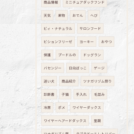
商品情報
ミニチュアダックフンド
天気
果物
おでん
へび
ビィ・ナチュラル
サロンフード
ビションフリーゼ
ヨーキー
おやつ
保護
プードルの
ドッグラン
バセンジー
日向ぼっこ
ゲージ
迷い犬
商品紹介
ツナガリヅム祭り
診断書
子猫
手入れ
毛並み
冷房
ポメ
ワイヤーダックス
ワイヤーヘアードダックス
里親
ツナガリズム祭
ラブラドールレトリバー