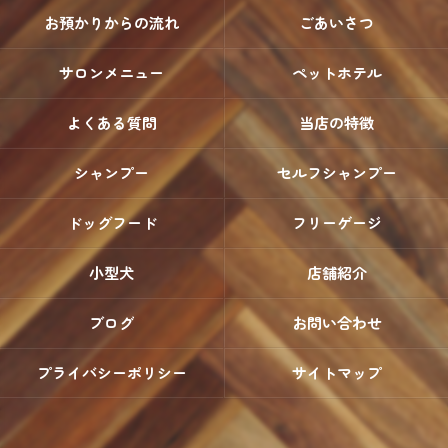
お預かりからの流れ
ごあいさつ
サロンメニュー
ペットホテル
よくある質問
当店の特徴
シャンプー
セルフシャンプー
ドッグフード
フリーゲージ
小型犬
店舗紹介
ブログ
お問い合わせ
プライバシーポリシー
サイトマップ