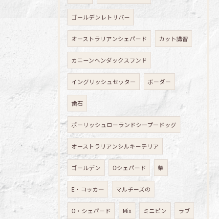
ゴールデンレトリバー
オーストラリアンシェパード
カット講習
カニーンヘンダックスフンド
イングリッシュセッター
ボーダー
歯石
ポーリッシュローランドシープードッグ
オーストラリアンシルキーテリア
ゴールデン
Oシェパード
柴
E・コッカ―
マルチーズの
O・シェパード
Mix
ミニピン
ラブ