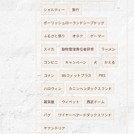
シェルティー
旅行
ポーリッシュローランドシープドッグ
ふるさと祭り
オタク
ゲーマー
スイカ
動物管理責任者研修
ラーメン
コンビニ
キャンペーン
犬
かえる
コナン
Wiiフィットプラス
PRS
ハロウィン
カニンヘンダックスフンド
雑貨屋
ウィペット
西武ドーム
パグ
ワイヤーヘアードダックスフンド
ケアンテリア