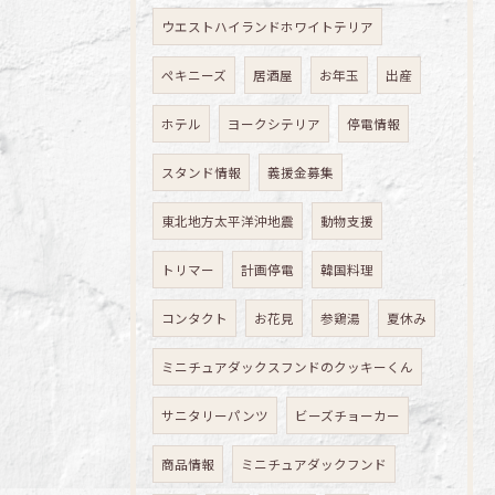
ウエストハイランドホワイトテリア
ペキニーズ
居酒屋
お年玉
出産
ホテル
ヨークシテリア
停電情報
スタンド情報
義援金募集
東北地方太平洋沖地震
動物支援
トリマー
計画停電
韓国料理
コンタクト
お花見
参鶏湯
夏休み
ミニチュアダックスフンドのクッキーくん
サニタリーパンツ
ビーズチョーカー
商品情報
ミニチュアダックフンド