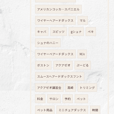
アメリカンコッカ―スパニエル
ワイヤーへアードダックス
マル
キャバ
スピッツ
gシュナ
ペキ
シュナのハニー
ワイヤーベアードダックス
M/x
ボストン
アクアゼオ
ぷーどる
スムースヘアードダックスフント
アクアゼオ講習会
高崎
トリミング
料金
サロン
予約
ペット
ペット用品
ミニチュアダックス
時間