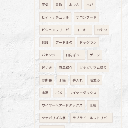
天気
果物
おでん
へび
ビィ・ナチュラル
サロンフード
ビションフリーゼ
ヨーキー
おやつ
保護
プードルの
ドッグラン
バセンジー
日向ぼっこ
ゲージ
迷い犬
商品紹介
ツナガリヅム祭り
診断書
子猫
手入れ
毛並み
冷房
ポメ
ワイヤーダックス
ワイヤーヘアードダックス
里親
ツナガリズム祭
ラブラドールレトリバー