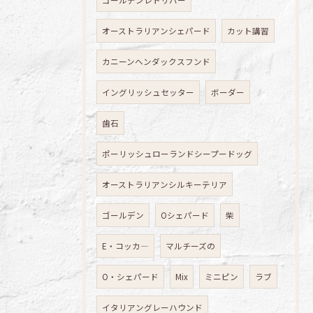
ゴールデンレトリバー
オーストラリアンシェパード
カット講習
カニーンヘンダックスフンド
イングリッシュセッター
ボーダー
歯石
ポーリッシュローランドシープードッグ
オーストラリアンシルキーテリア
ゴールデン
Oシェパード
柴
E・コッカ―
マルチーズの
O・シェパード
Mix
ミニピン
ラブ
イタリアングレーハウンド