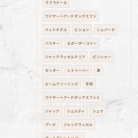
ラブラドール
ワイヤーヘアードダックスフン
ペットホテル
ビション
シェパード
ハスキー
＆ボーダーコリー
ジャックラッセルテリア
ピンシャー
セッター
レトリーバー
車
ルームクリーニング
手術
ワイヤーヘアードダックスフント
ジャック
シェルティ
シュナ
プード
ジャックラッセル