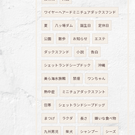
ワイヤーヘアードミニチュアダックスフンド
夏
八ッ場ダム
誕生日
定休日
公園
散歩
お知らせ
エステ
ダックスフンド
小説
告白
シェットランドシープドック
沖縄
美ら海水族館
禁煙
ワンちゃん
熱中症
ミニチュアダックスフント
包帯
シェットランドシープドッグ
まつげ
ラクダ
長さ
嫌いな食べ物
九州男児
柴犬
シャンプー
シーズ