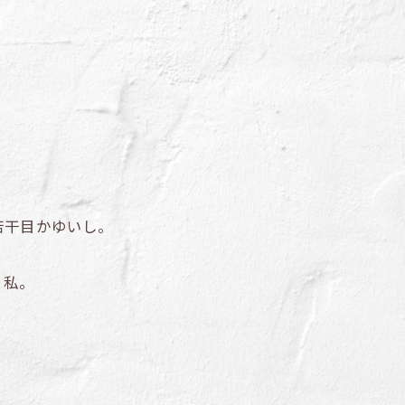
若干目かゆいし。
、私。