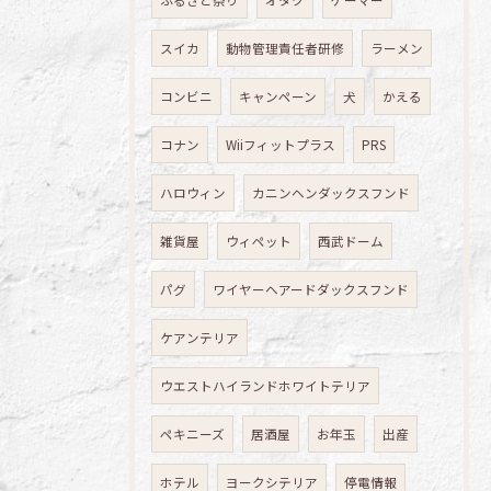
ふるさと祭り
オタク
ゲーマー
スイカ
動物管理責任者研修
ラーメン
コンビニ
キャンペーン
犬
かえる
コナン
Wiiフィットプラス
PRS
ハロウィン
カニンヘンダックスフンド
雑貨屋
ウィペット
西武ドーム
パグ
ワイヤーヘアードダックスフンド
ケアンテリア
ウエストハイランドホワイトテリア
ペキニーズ
居酒屋
お年玉
出産
ホテル
ヨークシテリア
停電情報