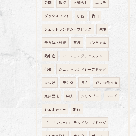
公園
散歩
お知らせ
エステ
ダックスフンド
小説
告白
シェットランドシープドック
沖縄
美ら海水族館
禁煙
ワンちゃん
熱中症
ミニチュアダックスフント
包帯
シェットランドシープドッグ
まつげ
ラクダ
長さ
嫌いな食べ物
九州男児
柴犬
シャンプー
シーズ
シェルティー
旅行
ポーリッシュローランドシープドッグ