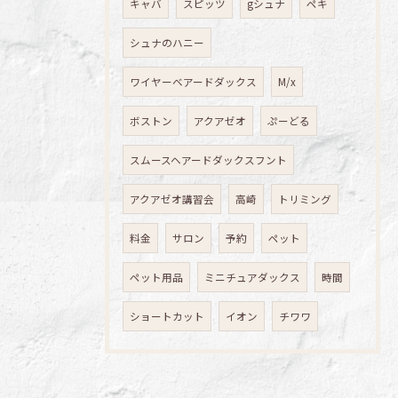
キャバ
スピッツ
gシュナ
ペキ
シュナのハニー
ワイヤーベアードダックス
M/x
ボストン
アクアゼオ
ぷーどる
スムースヘアードダックスフント
アクアゼオ講習会
高崎
トリミング
料金
サロン
予約
ペット
ペット用品
ミニチュアダックス
時間
ショートカット
イオン
チワワ