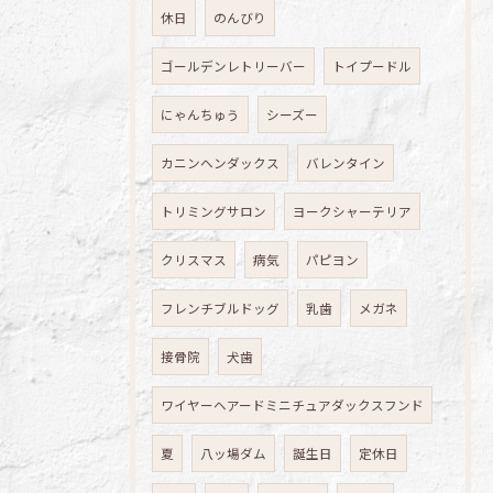
休日
のんびり
ゴールデンレトリーバー
トイプードル
にゃんちゅう
シーズー
カニンヘンダックス
バレンタイン
トリミングサロン
ヨークシャーテリア
クリスマス
病気
パピヨン
フレンチブルドッグ
乳歯
メガネ
接骨院
犬歯
ワイヤーヘアードミニチュアダックスフンド
夏
八ッ場ダム
誕生日
定休日