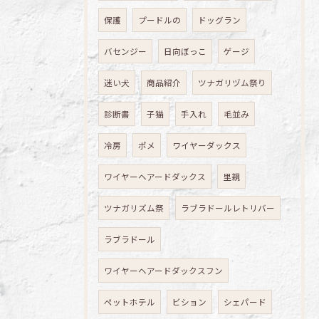
保護
プードルの
ドッグラン
バセンジー
日向ぼっこ
ゲージ
迷い犬
商品紹介
ツナガリヅム祭り
診断書
子猫
手入れ
毛並み
冷房
ポメ
ワイヤーダックス
ワイヤーヘアードダックス
里親
ツナガリズム祭
ラブラドールレトリバー
ラブラドール
ワイヤーヘアードダックスフン
ペットホテル
ビション
シェパード