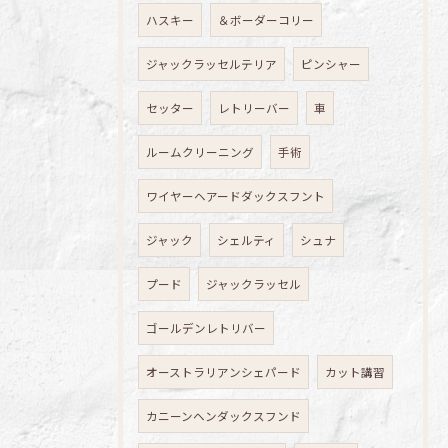
ハスキー
＆ボーダーコリー
ジャックラッセルテリア
ピンシャー
セッター
レトリーバー
車
ルームクリーニング
手術
ワイヤーヘアードダックスフント
ジャック
シェルティ
シュナ
プード
ジャックラッセル
ゴールデンレトリバー
オーストラリアンシェパード
カット講習
カニーンヘンダックスフンド