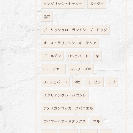
イングリッシュセッター
ボーダー
歯石
ポーリッシュローランドシープードッグ
オーストラリアンシルキーテリア
ゴールデン
Oシェパード
柴
E・コッカ―
マルチーズの
O・シェパード
Mix
ミニピン
ラブ
イタリアングレーハウンド
アメリカンコッカ―スパニエル
ワイヤーへアードダックス
マル