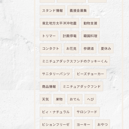
スタンド情報
義援金募集
東北地方太平洋沖地震
動物支援
トリマー
計画停電
韓国料理
コンタクト
お花見
参鶏湯
夏休み
ミニチュアダックスフンドのクッキーくん
サニタリーパンツ
ビーズチョーカー
商品情報
ミニチュアダックフンド
天気
果物
おでん
へび
ビィ・ナチュラル
サロンフード
ビションフリーゼ
ヨーキー
おやつ