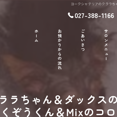
ヨークシャテリアのクララち
027-388-1166
ホーム
お預かりからの流れ
ごあいさつ
サロンメニュー
ララちゃん＆ダックス
くぞうくん＆Mixのコ