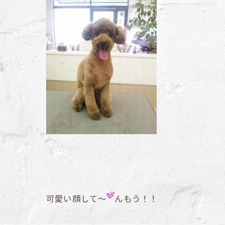
可愛い顔して～
んもう！！