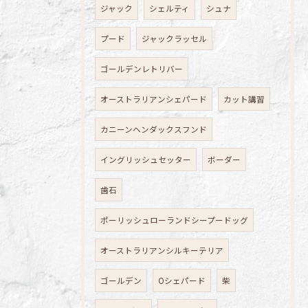
ジャック
シェルティ
シュナ
プード
ジャックラッセル
ゴールデンレトリバー
オーストラリアンシェパード
カット講習
カニーンヘンダックスフンド
イングリッシュセッター
ボーダー
歯石
ポーリッシュローランドシープードッグ
オーストラリアンシルキーテリア
ゴールデン
Oシェパード
柴