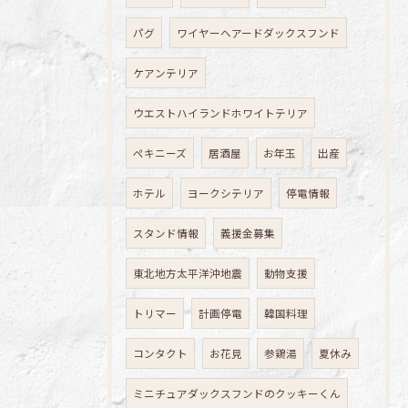
パグ
ワイヤーヘアードダックスフンド
ケアンテリア
ウエストハイランドホワイトテリア
ペキニーズ
居酒屋
お年玉
出産
ホテル
ヨークシテリア
停電情報
スタンド情報
義援金募集
東北地方太平洋沖地震
動物支援
トリマー
計画停電
韓国料理
コンタクト
お花見
参鶏湯
夏休み
ミニチュアダックスフンドのクッキーくん