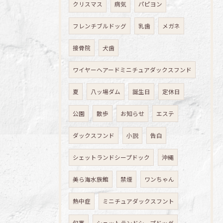
クリスマス
病気
パピヨン
フレンチブルドッグ
乳歯
メガネ
接骨院
犬歯
ワイヤーヘアードミニチュアダックスフンド
夏
八ッ場ダム
誕生日
定休日
公園
散歩
お知らせ
エステ
ダックスフンド
小説
告白
シェットランドシープドック
沖縄
美ら海水族館
禁煙
ワンちゃん
熱中症
ミニチュアダックスフント
包帯
シェットランドシープドッグ