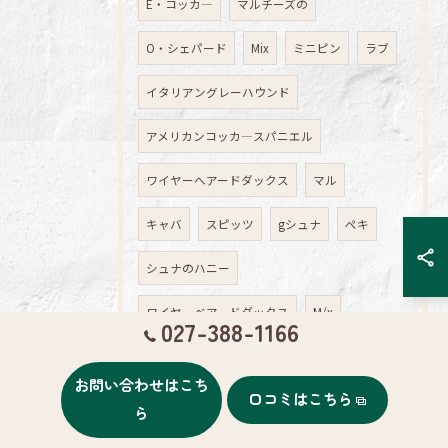
E・コッカ―
マルチーズの
O・シェパード
Mix
ミニピン
ラブ
イタリアングレーハウンド
アメリカンコッカ―スパニエル
ワイヤーへアードダックス
マル
キャバ
スピッツ
gシュナ
ペキ
シュナのハニー
ワイヤーベアードダックス
M/x
027-388-1166
ボストン
アクアゼオ
ぷーどる
お問い合わせはこち
口コミはこちら
スムースヘアードダックスフント
ら
アクアゼオ講習会
高崎
トリミング