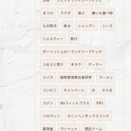
まつげ
ラクダ
長さ
嫌いな食べ物
九州男児
柴犬
シャンプー
シーズ
シェルティー
旅行
ポーリッシュローランドシープドッグ
ふるさと祭り
オタク
ゲーマー
スイカ
動物管理責任者研修
ラーメン
コンビニ
キャンペーン
犬
かえる
コナン
Wiiフィットプラス
PRS
ハロウィン
カニンヘンダックスフンド
雑貨屋
ウィペット
西武ドーム