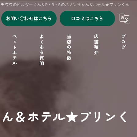
チワワのビルダーくん＆P・R・Sのハノンちゃん＆ホテル★プリンくん
お問い合わせはこちら
口コミはこちら
ペットホテル
よくある質問
当店の特徴
店舗紹介
ブログ
シャンプー
セルフシャンプー
ドッグフード
ゃん＆ホテル★プリンく
フリーゲージ
小型犬