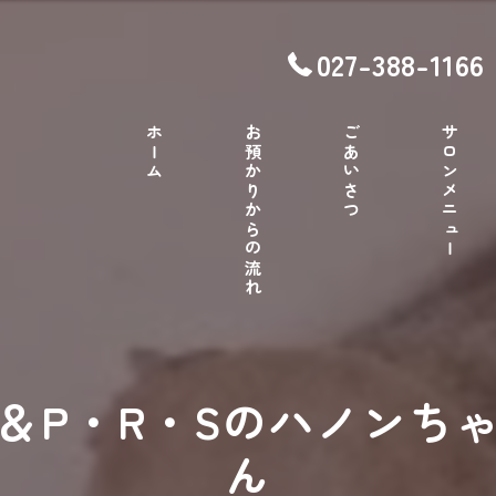
027-388-1166
ホーム
お預かりからの流れ
ごあいさつ
サロンメニュー
＆P・R・Sのハノンち
ん